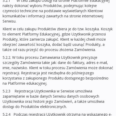
5.2.1 W celu zakupu Usługi na stronie Platformie Edukacyjnej
należy dokonać wyboru Produktów, podejmując kolejne
czynności techniczne na podstawie wyświetlanych Klientowi
komunikatów i informacji zawartych na stronie internetowej
Serwisu.
Klient w celu zakupu Produktów zbiera je do tzw. koszyka. Koszyk
to element Platformy Edukacyjnej, gdzie Uzytkwonik przenosi
Produkty, które zamierza zakupić. Klient w każdej chwili może
obejrzeć zawartość koszyka, dodać bądź usunąć Produkty, a
także od razu przejść do procesu złożenia Zamówienia.
5.2.2. W toku procesu Zamawiania Użytkownik precyzuje
szczegóły Zamówienia takie jak: dane do faktury, adres e-mail,
imie, nazwisko. Klient w toku procesu Zamówienia może dokonać
rejestracji. Rejestracja jest niezbędna do późniejszego
korzystania z zakupionego Produktu dostępnego bezpośrednio
na Platformie edukacyjnej.
5.2.3 Rejestracja Użytkownika w Serwisie umożliwia
zapamiętanie w bazie danych Serwisu danych osobowych
Użytkownika oraz historii jego Zamówień, a także umożliwia
dostęp do Produktów elektronicznych.
5.2.4 Podczas rejestracji Użytkownik otrzyma na wskazanego e-