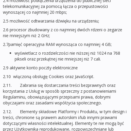
2.4 możliwość podłączenia urządzenia do publicznej sieci
telekomunikacyjnej za pomocą łącza o przepustowości
wynoszącej co najmniej 20 mbps;
2.5 możliwość odtwarzania dźwięku na urządzeniu;
2.6 procesor zbudowany z co najmniej dwóch rdzeni o zegarze
nie mniejszym niż 2 GHz;
2.7pamięć operacyjna RAM wynosząca co najmniej 4 GB;
wyświetlacz o rozdzielczości nie niższej niż 1024 na 768
pikseli oraz przekątnej nie mniejszej niż 7 cali.
2.9 aktywne konto poczty elektroniczne
2.10 włączoną obsługę Cookies oraz JavaScript.
2.11. Zabrania się dostarczania treści bezprawnych oraz
korzystania z Usług w sposób sprzeczny z postanowieniami
Regulaminu, obowiązującymi przepisami prawa, dobrymi
obyczajami oraz zasadami współżycia społecznego.
2.12. Elementy składowe Platformy i Produktu, w tym design i
treści, chronione są prawem autorskim i/lub innymi prawami
dotyczącymi własności intelektualnej. Elementy te nie mogą być
przez Użytkownika reprodukowane, rozpowszechniane lub