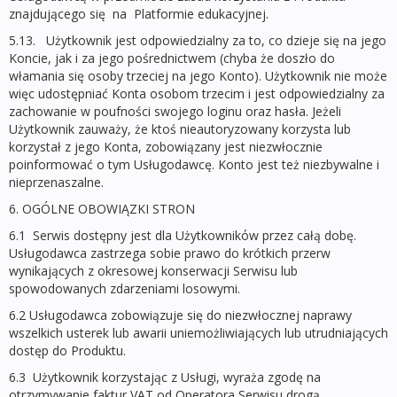
znajdującego się na Platformie edukacyjnej.
5.13. Użytkownik jest odpowiedzialny za to, co dzieje się na jego
Koncie, jak i za jego pośrednictwem (chyba że doszło do
włamania się osoby trzeciej na jego Konto). Użytkownik nie może
więc udostępniać Konta osobom trzecim i jest odpowiedzialny za
zachowanie w poufności swojego loginu oraz hasła. Jeżeli
Użytkownik zauważy, że ktoś nieautoryzowany korzysta lub
korzystał z jego Konta, zobowiązany jest niezwłocznie
poinformować o tym Usługodawcę. Konto jest też niezbywalne i
nieprzenaszalne.
6. OGÓLNE OBOWIĄZKI STRON
6.1 Serwis dostępny jest dla Użytkownikόw przez całą dobę.
Usługodawca zastrzega sobie prawo do krótkich przerw
wynikających z okresowej konserwacji Serwisu lub
spowodowanych zdarzeniami losowymi.
6.2 Usługodawca zobowiązuje się do niezwłocznej naprawy
wszelkich usterek lub awarii uniemożliwiających lub utrudniających
dostęp do Produktu.
6.3 Użytkownik korzystając z Usługi, wyraża zgodę na
otrzymywanie faktur VAT od Operatora Serwisu drogą