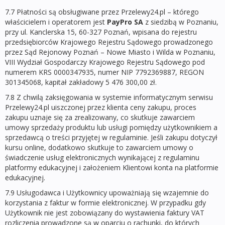
7.7 Płatności są obsługiwane przez Przelewy24.pl – którego
właścicielem i operatorem jest
PayPro SA
z siedzibą w Poznaniu,
przy ul. Kanclerska 15, 60-327 Poznań, wpisana do rejestru
przedsiębiorców Krajowego Rejestru Sądowego prowadzonego
przez Sąd Rejonowy Poznań – Nowe Miasto i Wilda w Poznaniu,
VIII Wydział Gospodarczy Krajowego Rejestru Sądowego pod
numerem KRS 0000347935, numer NIP 7792369887, REGON
301345068, kapitał zakładowy 5 476 300,00 zł.
7.8 Z chwilą zaksięgowania w systemie informatycznym serwisu
Przelewy24.pl uiszczonej przez klienta ceny zakupu, proces
zakupu uznaje się za zrealizowany, co skutkuje zawarciem
umowy sprzedaży produktu lub usługi pomiędzy użytkownikiem a
sprzedawcą o treści przyjętej w regulaminie. Jeśli zakupu dotyczył
kursu online, dodatkowo skutkuje to zawarciem umowy o
świadczenie usług elektronicznych wynikającej z regulaminu
platformy edukacyjnej i założeniem Klientowi konta na platformie
edukacyjnej.
7.9 Usługodawca i Użytkownicy upoważniają się wzajemnie do
korzystania z faktur w formie elektronicznej. W przypadku gdy
Użytkownik nie jest zobowiązany do wystawienia faktury VAT
rozliczenia prowadzone są w oparciu o rachunki, do których