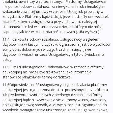
działaniu, awarii czy wad technicznych Platformy. Usługodawca
nie ponosi odpowiedzialności za niewykonanie lub nienależyte
wykonanie zawartej umowy w zakresie Usługi lub problemy w
korzystaniu z Platformy bądź Usługi, jeżeli nastąpiły one wskutek
zdarzeń, których Usługodawca przy zachowaniu należytej
staranności nie był w stanie przewidzieć, lub którym nie mógł
zapobiec, jak tez wskutek zdarzeń losowych („siła wyższa”) .
11.4 Całkowita odpowiedzialność Usługodawcy względem
Użytkownika w każdym przypadku ograniczona jest do wysokości
sumy opłat dokonanych w ciągu trzech miesięcy, jakie
Użytkownik wniósł na rzecz Usługodawcy z tytułu świadczenia
usług.
11.5. Treści udostępnione użytkownikowi w ramach platformy
edukacyjnej nie mogą być traktowane jako informacje
stanowiące jakąkolwiek formę doradztwa.
11.6Odpowiedzialność usługodawcy z tytułu działania platformy
edukacyjnej jest ograniczona do strat poniesionych przez klienta
lub użytkownika wynikających z błędnego działania platformy
edukacyjnej bądź niewywiązania się z umowy w inny, zawiniony
przez usługodawcę sposób, a jej wysokość jest ograniczona do
wysokości wynagrodzenia uiszczonego za tę usługę warunkową,