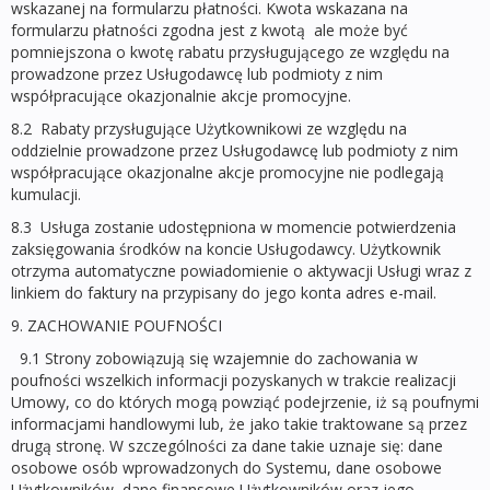
wskazanej na formularzu płatności. Kwota wskazana na
formularzu płatności zgodna jest z kwotą ale może być
pomniejszona o kwotę rabatu przysługującego ze względu na
prowadzone przez Usługodawcę lub podmioty z nim
współpracujące okazjonalnie akcje promocyjne.
8.2 Rabaty przysługujące Użytkownikowi ze względu na
oddzielnie prowadzone przez Usługodawcę lub podmioty z nim
współpracujące okazjonalne akcje promocyjne nie podlegają
kumulacji.
8.3 Usługa zostanie udostępniona w momencie potwierdzenia
zaksięgowania środków na koncie Usługodawcy. Użytkownik
otrzyma automatyczne powiadomienie o aktywacji Usługi wraz z
linkiem do faktury na przypisany do jego konta adres e-mail.
9. ZACHOWANIE POUFNOŚCI
9.1 Strony zobowiązują się wzajemnie do zachowania w
poufności wszelkich informacji pozyskanych w trakcie realizacji
Umowy, co do których mogą powziąć podejrzenie, iż są poufnymi
informacjami handlowymi lub, że jako takie traktowane są przez
drugą stronę. W szczególności za dane takie uznaje się: dane
osobowe osób wprowadzonych do Systemu, dane osobowe
Użytkowników, dane finansowe Użytkowników oraz jego