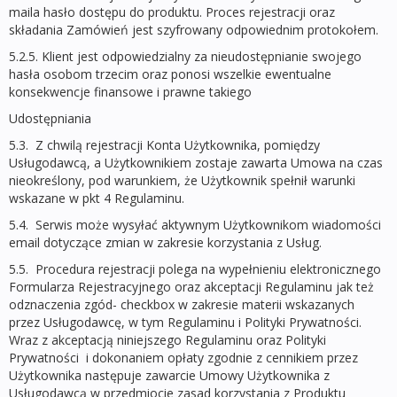
maila hasło dostępu do produktu. Proces rejestracji oraz
składania Zamówień jest szyfrowany odpowiednim protokołem.
5.2.5. Klient jest odpowiedzialny za nieudostępnianie swojego
hasła osobom trzecim oraz ponosi wszelkie ewentualne
konsekwencje finansowe i prawne takiego
Udostępniania
5.3. Z chwilą rejestracji Konta Użytkownika, pomiędzy
Usługodawcą, a Użytkownikiem zostaje zawarta Umowa na czas
nieokreślony, pod warunkiem, że Użytkownik spełnił warunki
wskazane w pkt 4 Regulaminu.
5.4. Serwis może wysyłać aktywnym Użytkownikom wiadomości
email dotyczące zmian w zakresie korzystania z Usług.
5.5. Procedura rejestracji polega na wypełnieniu elektronicznego
Formularza Rejestracyjnego oraz akceptacji Regulaminu jak też
odznaczenia zgód- checkbox w zakresie materii wskazanych
przez Usługodawcę, w tym Regulaminu i Polityki Prywatności.
Wraz z akceptacją niniejszego Regulaminu oraz Polityki
Prywatności i dokonaniem opłaty zgodnie z cennikiem przez
Użytkownika następuje zawarcie Umowy Użytkownika z
Usługodawcą w przedmiocie zasad korzystania z Produktu