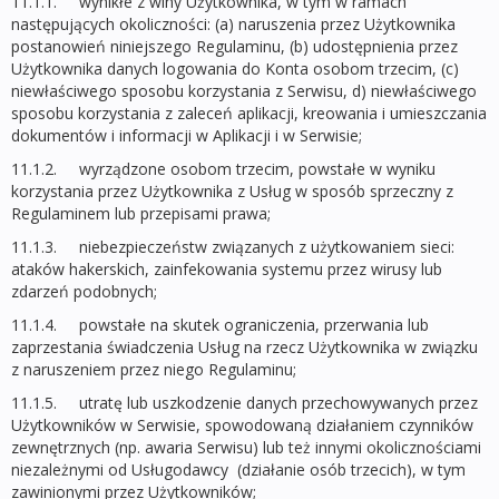
11.1.1. wynikłe z winy Użytkownika, w tym w ramach
następujących okoliczności: (a) naruszenia przez Użytkownika
postanowień niniejszego Regulaminu, (b) udostępnienia przez
Użytkownika danych logowania do Konta osobom trzecim, (c)
niewłaściwego sposobu korzystania z Serwisu, d) niewłaściwego
sposobu korzystania z zaleceń aplikacji, kreowania i umieszczania
dokumentów i informacji w Aplikacji i w Serwisie;
11.1.2. wyrządzone osobom trzecim, powstałe w wyniku
korzystania przez Użytkownika z Usług w sposób sprzeczny z
Regulaminem lub przepisami prawa;
11.1.3. niebezpieczeństw związanych z użytkowaniem sieci:
ataków hakerskich, zainfekowania systemu przez wirusy lub
zdarzeń podobnych;
11.1.4. powstałe na skutek ograniczenia, przerwania lub
zaprzestania świadczenia Usług na rzecz Użytkownika w związku
z naruszeniem przez niego Regulaminu;
11.1.5. utratę lub uszkodzenie danych przechowywanych przez
Użytkowników w Serwisie, spowodowaną działaniem czynników
zewnętrznych (np. awaria Serwisu) lub też innymi okolicznościami
niezależnymi od Usługodawcy (działanie osób trzecich), w tym
zawinionymi przez Użytkowników;