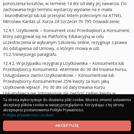
ponoszenia kosztów, w terminie 14 dni od daty jej zawarcia. Do
zachowania tego terminu wystarczy wysłanie na e-maila
: biuro@atnel.pl lub lub przesyłać listem poleconym na ATNEL
Mirosław Kardaś ul. Kurza 24 Szczecin 70-795 Oświadczenie.
12.4.1. Użytkownik – Konsument oraz Przedsiębiorca-Konsument,
który zalogował się na Platformę Edukacyjną w celu
uczestniczenia w wybranym Szkoleniu online, rezygnuje z prawa
do odstąpienia od Umowy, o którym mowa w ust.
15.2.1niniejszego paragrafu.
12.4.2. W przypadku rezygnacji Użytkownika – Konsumenta lub
Przedsiębiorcy-Konsumenta wterminie do 30 dni trwania Kursu,
Usługodawca zwróci Użytkownikowi – Konsumentowi lub
Przedsiębiorcy-Konsumentowi 25% kwoty za Kurs jaką
Użytkownik wpłacił . Po 30 dni od daty trwania Kursu
Usługodawca nie zobowiązuje się zwrócić żadnej kwoty w
ramach reklamacji.
Ta strona wykorzystuje do działania pliki cookie. Możesz zmienić ustawienia
akceptacji plików cookie w swojej przeglądarce. Korzystając z tej strony
12.4.3 Usługodawca niezwłocznie, nie później jednak niż w
akceptujesz postanowienia Polityki Prywatności.
terminie 14 dni kalendarzowych od dnia otrzymania
Polityka prywatności i cookies
Oświadczenia, zwróci Użytkownikowi – Konsumentowi lub
Przedsiębiorcy-Konsumentowi wszystkie dokonane przez niego
AKCEPTUJĘ
płatności, z zastrzeżeniem zapisu ust. 3 oraz ust. 5 niniejszego