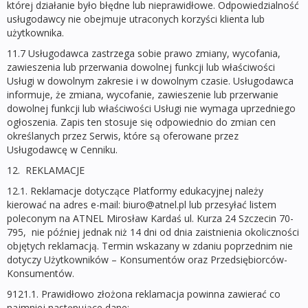
której działanie było błędne lub nieprawidłowe. Odpowiedzialność
usługodawcy nie obejmuje utraconych korzyści klienta lub
użytkownika.
11.7 Usługodawca zastrzega sobie prawo zmiany, wycofania,
zawieszenia lub przerwania dowolnej funkcji lub właściwości
Usługi w dowolnym zakresie i w dowolnym czasie. Usługodawca
informuje, że zmiana, wycofanie, zawieszenie lub przerwanie
dowolnej funkcji lub właściwości Usługi nie wymaga uprzedniego
ogłoszenia. Zapis ten stosuje się odpowiednio do zmian cen
określanych przez Serwis, które są oferowane przez
Usługodawcę w Cenniku.
12. REKLAMACJE
12.1. Reklamacje dotyczące Platformy edukacyjnej należy
kierować na adres e-mail: biuro@atnel.pl lub przesyłać listem
poleconym na ATNEL Mirosław Kardaś ul. Kurza 24 Szczecin 70-
795, nie później jednak niż 14 dni od dnia zaistnienia okoliczności
objętych reklamacją. Termin wskazany w zdaniu poprzednim nie
dotyczy Użytkowników – Konsumentów oraz Przedsiębiorców-
Konsumentów.
9121.1. Prawidłowo złożona reklamacja powinna zawierać co
najmniej następujące dane: